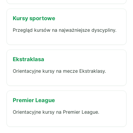
Kursy sportowe
Przegląd kursów na najważniejsze dyscypliny.
Ekstraklasa
Orientacyjne kursy na mecze Ekstraklasy.
Premier League
Orientacyjne kursy na Premier League.