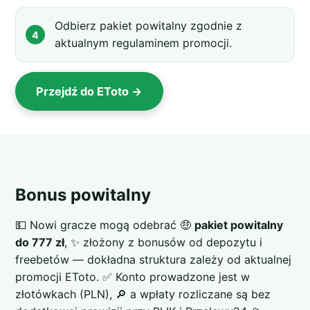
Odbierz pakiet powitalny zgodnie z
aktualnym regulaminem promocji.
Przejdź do EToto →
Bonus powitalny
💵 Nowi gracze mogą odebrać 🤑
pakiet powitalny
do 777 zł
, ✨ złożony z bonusów od depozytu i
freebetów — dokładna struktura zależy od aktualnej
promocji EToto. ✅ Konto prowadzone jest w
złotówkach (PLN), 🔎 a wpłaty rozliczane są bez