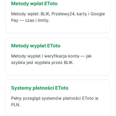
Metody wpłat EToto
Metody wpłat: BLIK, Przelewy24, karty i Google
Pay — czas i limity.
Metody wypłat EToto
Metody wypłat i weryfikacja konta — jak
szybka jest wypłata przez BLIK.
Systemy płatności EToto
Pełny przegląd systemów płatności EToto w
PLN.