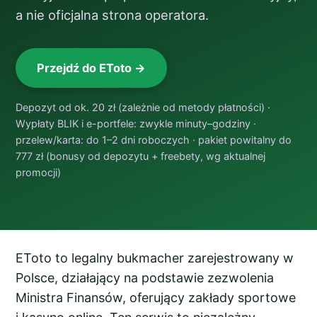
a nie oficjalna strona operatora.
Przejdź do EToto →
Depozyt od ok. 20 zł (zależnie od metody płatności) ·
Wypłaty BLIK i e-portfele: zwykle minuty–godziny ·
przelew/karta: do 1–2 dni roboczych · pakiet powitalny do
777 zł (bonusy od depozytu + freebety, wg aktualnej
promocji)
EToto to legalny bukmacher zarejestrowany w
Polsce, działający na podstawie zezwolenia
Ministra Finansów, oferujący zakłady sportowe