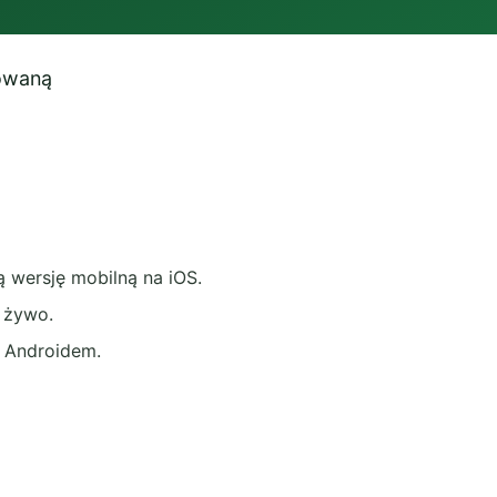
zowaną
ą wersję mobilną na iOS.
a żywo.
z Androidem.