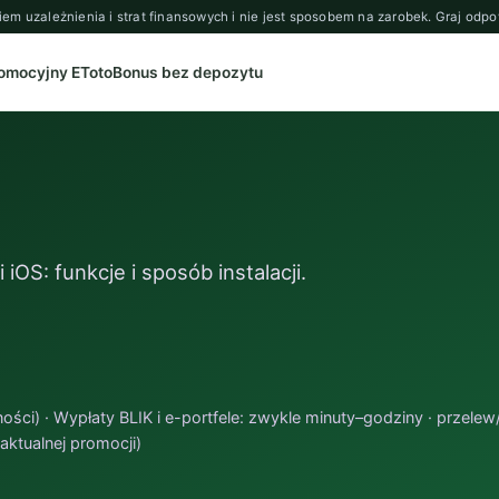
iem uzależnienia i strat finansowych i nie jest sposobem na zarobek. Graj odpo
omocyjny EToto
Bonus bez depozytu
 iOS: funkcje i sposób instalacji.
ości) · Wypłaty BLIK i e-portfele: zwykle minuty–godziny · przelew
aktualnej promocji)