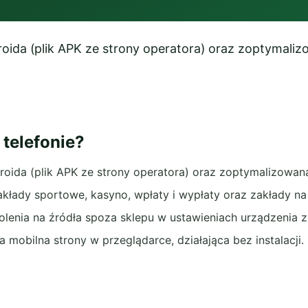
roida (plik APK ze strony operatora) oraz zoptymali
 telefonie?
roida (plik APK ze strony operatora) oraz zoptymalizowan
zakłady sportowe, kasyno, wpłaty i wypłaty oraz zakłady n
olenia na źródła spoza sklepu w ustawieniach urządzenia 
ja mobilna strony w przeglądarce, działająca bez instalacji.