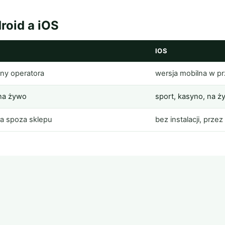
roid a iOS
IOS
ony operatora
wersja mobilna w p
 na żywo
sport, kasyno, na 
ła spoza sklepu
bez instalacji, prze