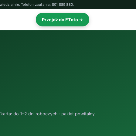
wiedzialnie. Telefon zaufania: 801 889 880.
Przejdź do EToto →
/karta: do 1–2 dni roboczych · pakiet powitalny